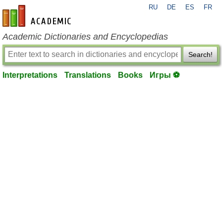
RU
DE
ES
FR
en-academic.com
Academic Dictionaries and Encyclopedias
Search!
Interpretations
Translations
Books
Игры ⚽