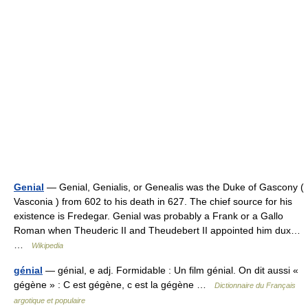
Genial
— Genial, Genialis, or Genealis was the Duke of Gascony (
Vasconia ) from 602 to his death in 627. The chief source for his
existence is Fredegar. Genial was probably a Frank or a Gallo
Roman when Theuderic II and Theudebert II appointed him dux…
…
Wikipedia
génial
— génial, e adj. Formidable : Un film génial. On dit aussi «
gégène » : C est gégène, c est la gégène …
Dictionnaire du Français
argotique et populaire