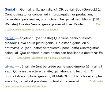
Genial
— Gen ial, a. [L. genialis: cf. OF. genial. See {Genius}.] 1.
Contributing to, or concerned in, propagation or production;
generative; procreative; productive. The genial bed. Milton. [1913
Webster] Creator Venus, genial power of love. Dryden.… …
The
Collaborative International Dictionary of English
genial
— adjetivo 1. (ser / estar) Que tiene genio o talento
creador: Goya es un pintor genial. Ha estado genial en su
entrevista. 2. (ser / estar; antepuesto / pospuesto) Uso/registro:
coloquial. Que contiene o está hecho con habilidad o destreza: Es
una …
Diccionario Salamanca de la Lengua Española
génial
— génial, ale (entrée créée par le supplément) (jé ni al, a l
) adj. Qui a un caractère de fête, gai, abondant, fécond. On
pourrait dire au pluriel géniaux, REMARQUE Dans les exemples
suivants, génial est pris dans un tout autre sens et… …
Dictionnaire
de la Langue Française d'Émile Littré