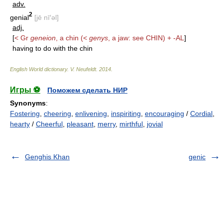
adv.
2
genial
[jē nī′əl]
adj.
[
< Gr
geneion
, a chin (<
genys
, a jaw: see
CHIN
) +
-AL
]
having to do with the chin
English World dictionary
.
V. Neufeldt
.
2014
.
Игры ⚽
Поможем сделать НИР
Synonyms
:
Fostering
,
cheering
,
enlivening
,
inspiriting
,
encouraging
/
Cordial
,
hearty
/
Cheerful
,
pleasant
,
merry
,
mirthful
,
jovial
Genghis Khan
genic