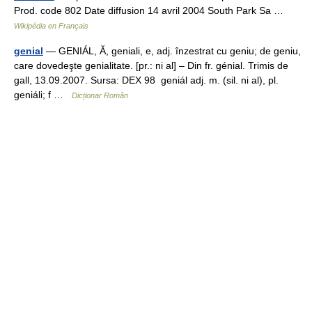
Prod. code 802 Date diffusion 14 avril 2004 South Park Sa …
Wikipédia en Français
genial
— GENIÁL, Ă, geniali, e, adj. înzestrat cu geniu; de geniu,
care dovedeşte genialitate. [pr.: ni al] – Din fr. génial. Trimis de
gall, 13.09.2007. Sursa: DEX 98 geniál adj. m. (sil. ni al), pl.
geniáli; f …
Dicționar Român