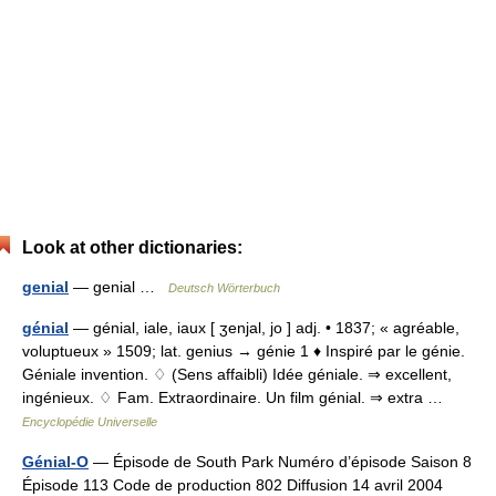
Look at other dictionaries:
genial
— genial …
Deutsch Wörterbuch
génial
— génial, iale, iaux [ ʒenjal, jo ] adj. • 1837; « agréable,
voluptueux » 1509; lat. genius → génie 1 ♦ Inspiré par le génie.
Géniale invention. ♢ (Sens affaibli) Idée géniale. ⇒ excellent,
ingénieux. ♢ Fam. Extraordinaire. Un film génial. ⇒ extra …
Encyclopédie Universelle
Génial-O
— Épisode de South Park Numéro d’épisode Saison 8
Épisode 113 Code de production 802 Diffusion 14 avril 2004