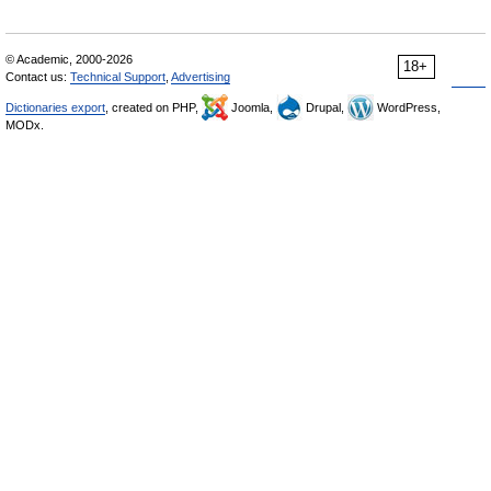
© Academic, 2000-2026
18+
Contact us:
Technical Support
,
Advertising
Dictionaries export
, created on PHP,
Joomla,
Drupal,
WordPress,
MODx.