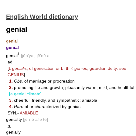
English World dictionary
genial
genial
genial
1
genial
[jēn′yəl, jē′nē əl]
adj.
[
L
genialis
, of generation or birth <
genius
, guardian deity: see
GENIUS
]
1.
Obs.
of marriage or procreation
2.
promoting life and growth; pleasantly warm, mild, and healthful
[a genial climate]
3.
cheerful, friendly, and sympathetic; amiable
4.
Rare
of or characterized by genius
SYN.-
AMIABLE
geniality
[jē΄nē al′ə tē]
n.
genially